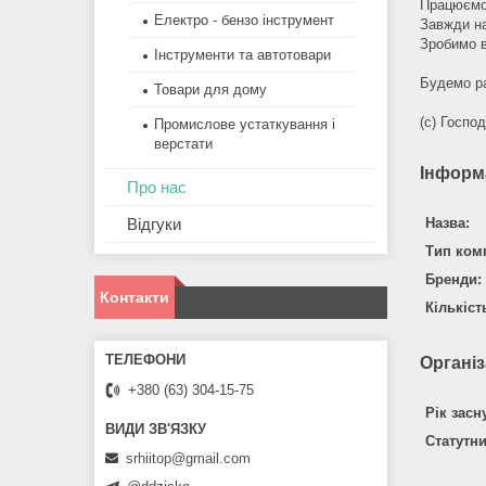
Працюємо 
Електро - бензо інструмент
Завжди н
Зробимо 
Інструменти та автотовари
Будемо р
Товари для дому
(с) Госпо
Промислове устаткування і
верстати
Інформ
Про нас
Відгуки
Назва:
Тип комп
Бренди:
Контакти
Кількіст
Організ
+380 (63) 304-15-75
Рік засн
Статутн
srhiitop@gmail.com