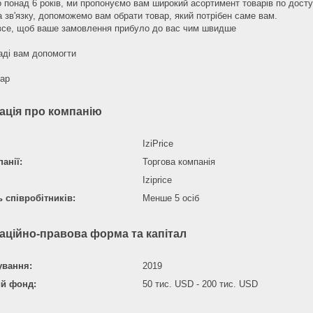
понад 6 років, ми пропонуємо вам широкий асортимент товарів по досту
а
зв'язку
, допоможемо вам обрати товар, який потрібен саме вам.
все, щоб ваше замовлення прибуло до вас чим швидше
аді вам допомогти
дар
ація про компанію
IziPrice
анії:
Торгова компанія
Iziprice
ь співробітників:
Менше 5 осіб
аційно-правова форма та капітал
ування:
2019
ий фонд:
50 тис. USD - 200 тис. USD