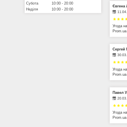
Субота
10:00
20:00
Євгена 
Неділя
10:00
20:00
11.04
Угода н
Prom.ua
Сергей 
30.03
Угода н
Prom.ua
Павел У
20.03
Угода н
Prom.ua