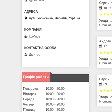
@ddzisko
Сергій 
18.05
вул. Борисенка, Чернігів, Україна
Угода н
Prom.ua
IziPrice
Андрей 
17.05
Дмитро
Угода н
Prom.ua
Графік роботи
Сергій 
09.05
Понеділок
10:00
20:00
Вівторок
10:00
20:00
Угода н
Середа
10:00
20:00
Prom.ua
Четвер
10:00
20:00
Пʼятниця
10:00
20:00