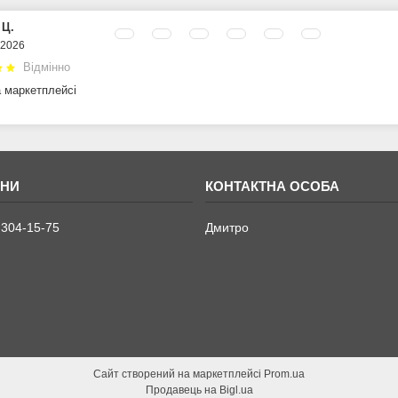
 Ц.
.2026
Відмінно
а маркетплейсі
 304-15-75
Дмитро
Сайт створений на маркетплейсі
Prom.ua
Продавець на Bigl.ua