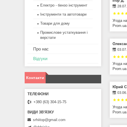
Ігор Д.
Електро - бензо інструмент
28.07
Інструменти та автотовари
Угода н
Товари для дому
Prom.ua
Промислове устаткування і
верстати
Олекса
Про нас
03.07
Відгуки
Угода н
Prom.ua
Контакти
Юрий С
03.06
+380 (63) 304-15-75
Угода н
Prom.ua
srhiitop@gmail.com