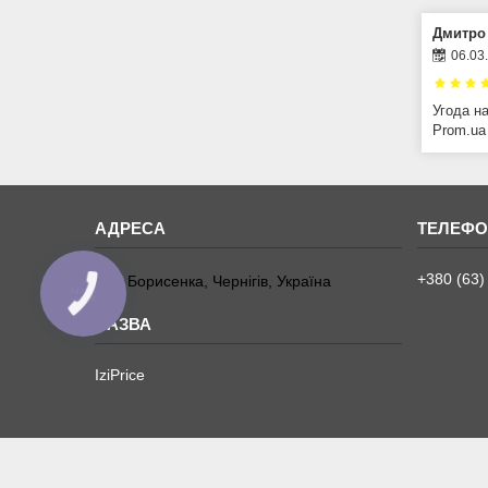
Дмитро
06.03
Угода н
Prom.ua
+380 (63)
вул. Борисенка, Чернігів, Україна
КНОПКА
ЗВ'ЯЗКУ
IziPrice