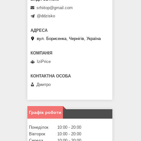
srhiitop@gmail.com
@ddzisko
вул. Борисенка, Чернігів, Україна
IziPrice
Дмитро
Графік роботи
Понеділок
10:00
20:00
Вівторок
10:00
20:00
Середа
10:00
20:00