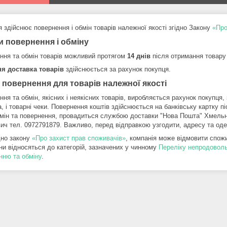
 здійснює повернення і обмін товарів належної якості згідно Закону
«Про
и повернення і обміну
ння та обмін товарів можливий протягом
14 днів
після отримання товару
я доставка товарів
здійснюється за рахунок покупця.
 повернення для товарів належної якості
ня та обмін, якісних і неякісних товарів, виробляється рахунок покупця,
, і товарні чеки. Повернення коштів здійснюється на банківську картку п
бмін та повернення, провадиться службою доставки "Нова Пошта" Хмельни
вич тел. 0972791879. Важливо, перед відправкою узгодити, адресу та од
дно закону
«Про захист прав споживачів»
, компанія може відмовити спожив
ни відносяться до категорій, зазначених у чинному
Переліку непродоволь
нню та обміну
.