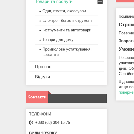
Товари та послуги
Одяг, взуття, аксесуари
Компанія
Електро - бензо інструмент
Строк
Інструменти та автотовари
Поверне
Товари для дому
Зворотн
Умови
Промислове устаткування і
верстати
Повернен
упаковка
Про нас
днів. О
Сергійо
Відгуки
Відпові
якщо во
поверне
Контакти
+380 (63) 304-15-75