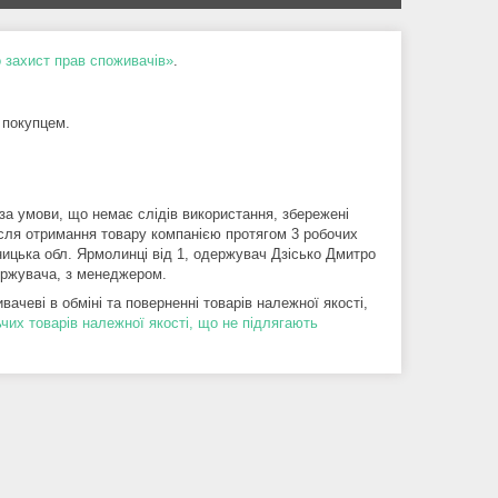
 захист прав споживачів»
.
 покупцем.
 за умови, що немає слідів використання, збережені 
ісля отримання товару компанією протягом 3 робочих 
цька обл. Ярмолинці від 1, одержувач Дзісько Дмитро 
ержувача, з менеджером.
ачеві в обміні та поверненні товарів належної якості,
чих товарів належної якості, що не підлягають