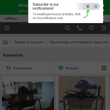
×
Subscribe to our
notifications!
To enable permission prompts, click
ESC
IziPrice
on the notification icon
Товари та послуги
Промислове устаткування і верстати
Камнерізи
Сортування
0
Фільтри