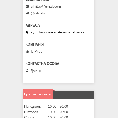
srhiitop@gmail.com
@ddzisko
вул. Борисенка, Чернігів, Україна
IziPrice
Дмитро
Графік роботи
Понеділок
10:00
20:00
Вівторок
10:00
20:00
Середа
10:00
20:00