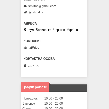
srhiitop@gmail.com
@ddzisko
вул. Борисенка, Чернігів, Україна
IziPrice
Дмитро
Графік роботи
Понеділок
10:00
20:00
Вівторок
10:00
20:00
Середа
10:00
20:00