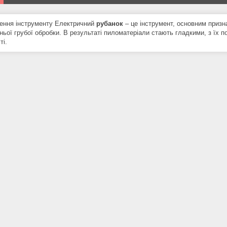
ення інструменту Електричний
рубанок
– це інструмент, основним призн
ьої грубої обробки. В результаті пиломатеріали стають гладкими, з їх п
ті.