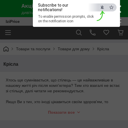
×
Subscribe to our
notifications!
To enable permission prompts, click
ESC
IziPrice
on the notification icon
Товари та послуги
Товари для дому
Крісла
Крісла
Хтось ще сумнівається, що стілець — це найважливіше в
нашому житті річ після комп'ютера? Тим хто взагалі не встає
зі стільця, далі читати не рекомендується.
Якщо Ви з тих, хто іноді цікавиться своїм здоров'ям, то
задумайтеся, скільки років пройшло між різними
Показати все
зображеннями на картинці? Правильно, між першими -
мільйони років, а між останніми — десятки.