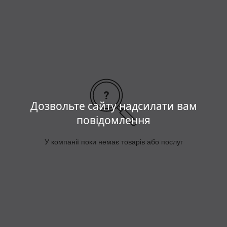
За довгі роки еволюції людський організм поволі
пристосовувався до змін у тілі, а різкий перехід до сидячого
способу життя — це катастрофа!
Дозвольте сайту надсилати вам
повідомлення
У компанії поки немає товарів або послуг