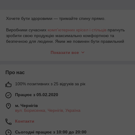
Хочете бути здоровими — тримайте спину прямо.
Виробники сучасних
комп'ютерних крісел і стільців
прагнуть
зробити свою продукцію максимально комфортною та
безпечною для людини. Яким же повинен бути правильний
стілець?
Показати все
Ідеального крісла не існує.
Для роботи сидячи за комп'ютером або за
письмовим
Про нас
офісним столом
найкраще підходить крісло, що має
невеликий нахил сидіння вперед. В крайньому випадку,
100% позитивних з 25 відгуків за рік
сидіння повинне бути горизонтальним. Нахил сидіння тому
неприпустимий — у цьому випадку спина обов'язково буде
Працює з 05.02.2020
викривлена.
м. Чернігів
Чому всі лікарі твердять, що спина повинна бути рівною? Це
вул. Борисенка, Чернігів, Україна
пов'язано з особливістю обміну речовин в хребті і суглобах.
Контакти
Кров безпосередньо до міжхребетним тканин не надходить і
для постачання поживними речовинами і виведення відходів
Сьогодні працює з 10:00 до 20:00
життєдіяльності клітин ці тканини повинні знаходиться в