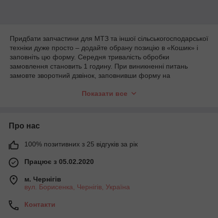
Придбати запчастини для МТЗ та іншої сільськогосподарської
техніки дуже просто – додайте обрану позицію в «Кошик» і
заповніть цю форму. Середня тривалість обробки
замовлення становить 1 годину. При виникненні питань
замовте зворотний дзвінок, заповнивши форму на
офіційному сайті. Наш співробітник зв'яжеться з вами і
Показати все
надасть потрібну інформацію.
Про нас
100% позитивних з 25 відгуків за рік
Працює з 05.02.2020
м. Чернігів
вул. Борисенка, Чернігів, Україна
Контакти