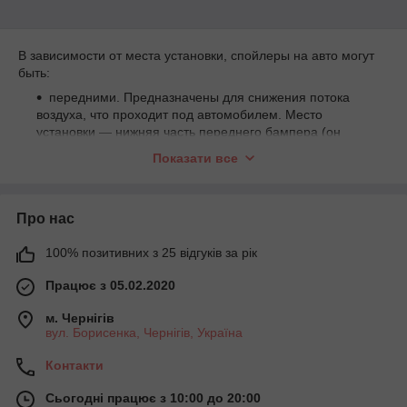
В зависимости от места установки, спойлеры на авто могут
быть:
передними. Предназначены для снижения потока
воздуха, что проходит под автомобилем. Место
установки — нижняя часть переднего бампера (он
прикасается к нему задней кромкой). Передний
Показати все
спойлер также призван охлаждать колодки, барабаны,
радиаторы и тормозные диски;
задними. Устанавливаются на крышке багажника.
Про нас
Необходимы для установки на машины с задним
приводом. Изделие улучшает соприкосновение колес с
100% позитивних з 25 відгуків за рік
дорожным полотном, обеспечивает воздействие на ось
прижимной аэродинамической силы;
Працює з 05.02.2020
на дах;
м. Чернігів
на передній і задній бампер;
вул. Борисенка, Чернігів, Україна
дифузори (кріпляться над днищем або між
Контакти
елементами кузова).
Сьогодні працює з 10:00 до 20:00