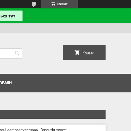
Кошик
Кошик
ОБМІН
овані
автозапчастини
. Гарантія якості.