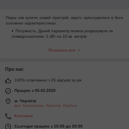
Перш ніж купити новий пристрій, варто орієнтуватися в його
основних характеристиках.
Потужність. Даний параметр можна розрахувати за
співвідношенням: 1 кВт на 10 кв. метрів.
Вигляд випромінювача.
Показати все
Актуальні функції. Моделі можуть оснащуватися
терморегулятором, таймером, датчиками, пультом
управління.
Про нас
Бренд і ціна.
100% позитивних з 25 відгуків за рік
Працює з 05.02.2020
м. Чернігів
вул. Борисенка, Чернігів, Україна
Контакти
Сьогодні працює з 10:00 до 20:00