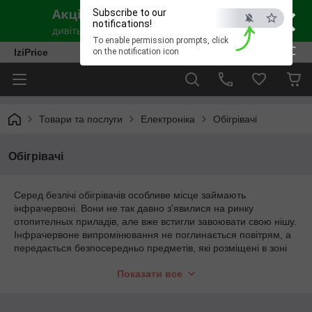
×
Subscribe to our
notifications!
To enable permission prompts, click
ESC
IziPrice
on the notification icon
Товари та послуги
Електроніка
Обігрівачі
Обігрівачі
Серед безлічі обігрівачів особливе місце займають
інфрачервоні. Вони не так давно з'явилися на ринку
отопителных приладів, але вже встигли завоювати свою нішу.
Інфрачервоне випромінювання не поглинається повітрям, а
передається безпосередньо предметів, які розміщені в зоні
інфрачервоного обігрівача. Такий принцип дії називається
Показати все
прямим, а більш звичне для нас, конвекційне – непрямими.