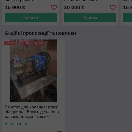
торс
15 900
20 000
15 
₴
₴
Купити
Купити
Акційні пропозиції та новинки
Акція
Подарунок
Верстат для холодної ковки
під дриль - Блок підсилення,
равлик, торсіон, кошики
В наявності