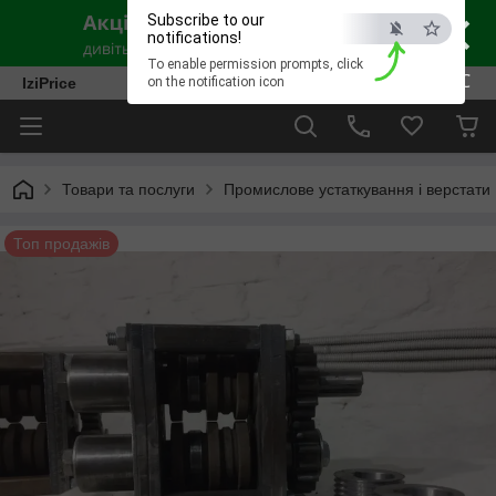
×
Subscribe to our
notifications!
To enable permission prompts, click
ESC
IziPrice
on the notification icon
Товари та послуги
Промислове устаткування і верстати
Топ продажів