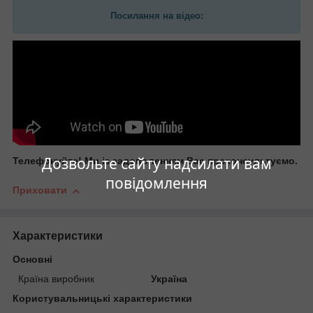
Посилання на відео:
Дозвольте сайту надсилати вам
Телефонуйте! Ми із задоволенням Вас проконсультуємо.
повідомлення
Приховати
Характеристики
Основні
Країна виробник
Україна
Користувальницькі характеристики