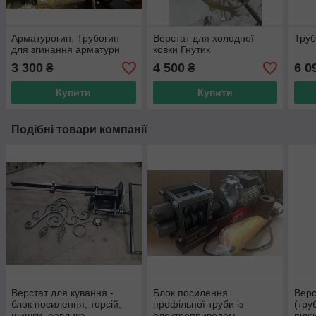
Арматурогин. Трубогин
Верстат для холодної
Труб
для згинання арматури
ковки Гнутик
3 300
4 500
6 0
₴
₴
Купити
Купити
Подібні товари компанії
Верстат для кування -
Блок посилення
Верс
блок посилення, торсій,
профільної труби із
(тру
шишки, равлика
електроприводом
підс