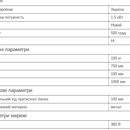
ні
иробник
Україна
на потужність
1.5 кВт
Новий
у
500 град.
Ні
ні параметри
100 кг
750 мм
100 мм
1000 мм
ові параметри
ьний хід притискної балки
100 мм
ваний матеріал
метал
етри мережі
380 В