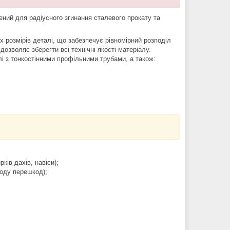
ений для радіусного згинання сталевого прокату та
х розмірів деталі, що забезпечує рівномірний розподіл
зволяє зберегти всі технічні якості матеріалу.
і з тонкостінними профільними трубами, а також:
ків дахів, навіси);
оду перешкод);