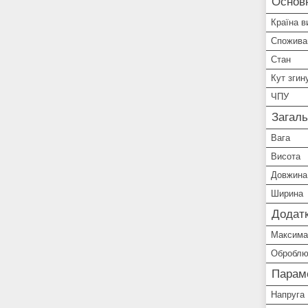
Основ
Країна в
Спожива
Стан
Кут згин
ЧПУ
Загаль
Вага
Висота
Довжина
Ширина
Додатк
Максимал
Оброблю
Парам
Напруга