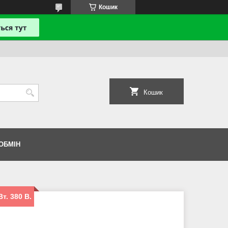
Кошик
Кошик
ОБМІН
т. 380 В.