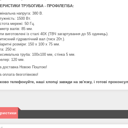
ЕРИСТИКИ ТРУБОГИБА - ПРОФІЛЕГІБА:
мінальна напруга: 380 В.
тужність: 1500 Вт.
стота мережі: 50 Гц.
аметр валів: 85 мм.
ли виготовлені із сталі 40Х (ТВЧ загартування до 55 одиниць).
итискний гідравлічний вал (тиск 20т.).
баритні розміри: 150 х 100 х 75 мм.
га: 250 кг.
ксимальна труба: 100х100 мм, стінка 5 мм.
елер: 120 мм.
 доставка Новою Поштою!
 оплата безготівково!
ково телефонуйте, наші хлопці завжди на зв'язку, і готові проконс
еристики