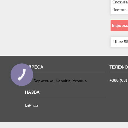
Спожива
Частота
Інформа
Ціна:
58
+380 (63)
вул. Борисенка, Чернігів, Україна
IziPrice