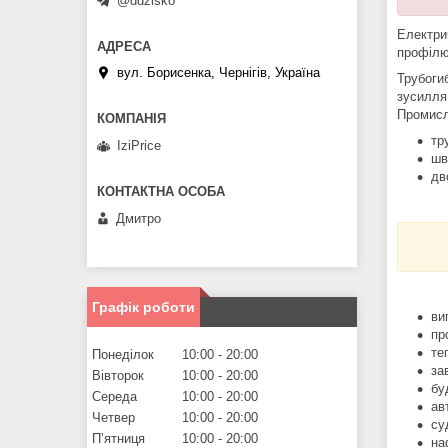
@ddzisko
Електри
профілю
вул. Борисенка, Чернігів, Україна
Трубоги
зусилля
Промисл
тр
IziPrice
шв
дв
Дмитро
Графік роботи
ви
пр
те
Понеділок
10:00
20:00
за
Вівторок
10:00
20:00
бу
Середа
10:00
20:00
ав
Четвер
10:00
20:00
су
Пʼятниця
10:00
20:00
на