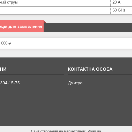
ний струм
20 А
50 GHz
ція для замовлення
 000 ₴
 304-15-75
Дмитро
Сайт створений на маркетплейсі
Prom.ua