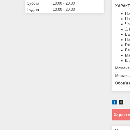
Субота
10:00
20:00
ХАРАКТ
Неділя
10:00
20:00
Но
По
Ча
Ді
Ва
Пр
Га
Ва
Ма
Шв
Можлива
Можлива
Обов'яз
Характ