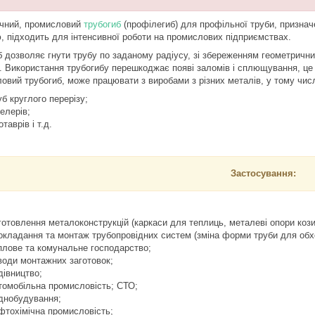
чний, промисловий
трубогиб
(профілегиб) для профільної труби, признач
, підходить для інтенсивної роботи на промислових підприємствах.
б дозволяє гнути трубу по заданому радіусу, зі збереженням геометрични
. Використання трубогибу перешкоджає появі заломів і сплющування, це до
овий трубогиб, може працювати з виробами з різних металів, у тому числ
уб круглого перерізу;
елерів;
отаврів і т.д.
Застосування:
готовлення металоконструкцій (каркаси для теплиць, металеві опори козир
окладання та монтаж трубопровідних систем (зміна форми труби для обх
плове та комунальне господарство;
води монтажних заготовок;
дівництво;
томобільна промисловість; СТО;
днобудування;
фтохімічна промисловість;