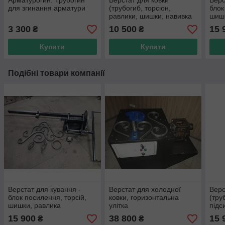
Арматурогин. Трубогин
Верстат для ковки
Верс
для згинання арматури
(трубогиб, торсіон,
блок
равлики, шишки, навивка
шишк
кіл)
3 300
10 500
15 
₴
₴
Купити
Купити
Подібні товари компанії
Верстат для кування -
Верстат для холодної
Верс
блок посилення, торсій,
ковки, горизонтальна
(тру
шишки, равлика
улітка
підс
торс
15 900
38 800
15 
₴
₴