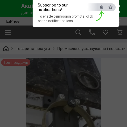
×
Subscribe to our
notifications!
To enable permission prompts, click
ESC
IziPrice
on the notification icon
Товари та послуги
Промислове устаткування і верстати
Топ продажів