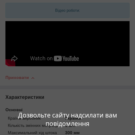
Відео роботи:
Приховати
Характеристики
Основні
Дозвольте сайту надсилати вам
Країна виробник
Україна
повідомлення
Кількість змінних матриць
1 шт.
Максимальний хід штока
300 мм