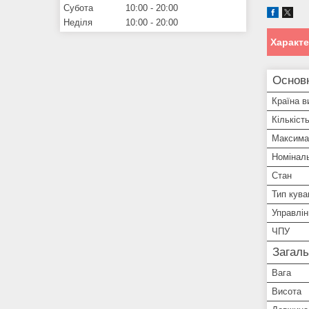
Субота
10:00
20:00
Неділя
10:00
20:00
Характ
Основ
Країна в
Кількіст
Максима
Номіналь
Стан
Тип кува
Управлін
ЧПУ
Загаль
Вага
Висота