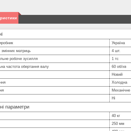
еристики
ні
иробник
Україна
ь змінних матриць
4 шт.
льне робоче зусилля
1 тс
на частота обертання валу
60 об/хв
Новий
ння
Холодна
ня
Механічне
Ні
ні параметри
40 кг
250 мм