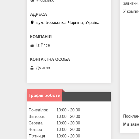
@ddzisko
завитки
У компл
вул. Борисенка, Чернігів, Україна
IziPrice
Дмитро
Графік роботи
Понеділок
10:00
20:00
Посилан
Вівторок
10:00
20:00
Середа
10:00
20:00
Ми завж
Четвер
10:00
20:00
Пʼятниця
10:00
20:00