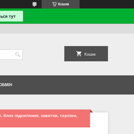
Кошик
Кошик
ОБМІН
, блок підсилення, завитки, торсіон,