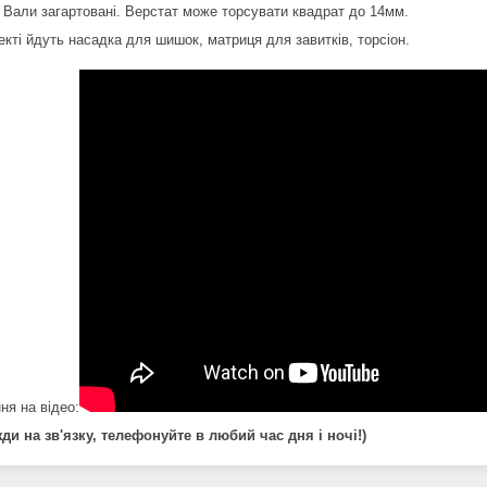
. Вали загартовані. Верстат може торсувати квадрат до 14мм.
екті йдуть насадка для шишок, матриця для завитків, торсіон.
ня на відео:
ди на зв'язку, телефонуйте в любий час дня і ночі!)