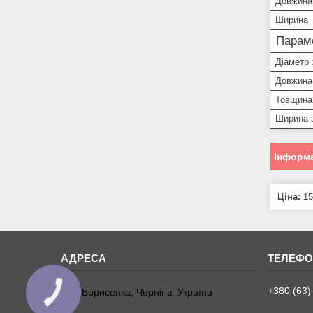
Довжина
Ширина
Параме
Діаметр 
Довжина 
Товщина
Ширина 
Інформа
Ціна:
15
+380 (63)
вул. Борисенка, Чернігів, Україна
КНОПКА
ЗВ'ЯЗКУ