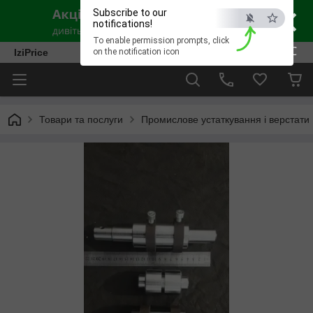
×
Subscribe to our
notifications!
To enable permission prompts, click
ESC
IziPrice
on the notification icon
Товари та послуги
Промислове устаткування і верстати