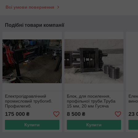
Всі умови повернення
Подібні товари компанії
Електрогідравлічний
Блок, для посилення,
Елек
промисловий трубогиб.
профільної труби.Труба
вино
Профилегиб.
15 мм, 20 мм Гусяча
лапка.
175 000
8 500
23 
₴
₴
Купити
Купити