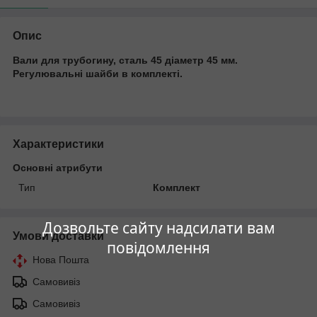
Опис
Вали для трубогину, сталь 45 діаметр 45 мм.
Регулювальні шайби в комплекті.
Характеристики
Основні атрибути
Тип
Комплект
Дозвольте сайту надсилати вам
Умови доставки
повідомлення
Нова Пошта
Самовивіз
Самовивіз