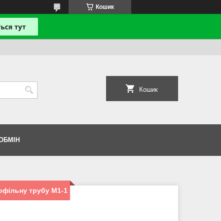
Кошик
Кошик
ОБМІН
офільну трубу М1-1