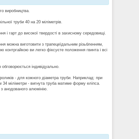
ого виробництва.
льної труби 40 на 20 міліметрів.
ня і гарт до високої твердості в захисному середовищі.
ння можна виготовити з трапецеїдальним різьбленням,
ю контргайкою ви легко фіксуєте положення гвинта і всі
о обговорюється індивідуально.
роликів - для кожного діаметра труби. Наприклад: при
ом 34 міліметри - вигнута труба матиме форму еліпса.
 з анодованого алюмінію.