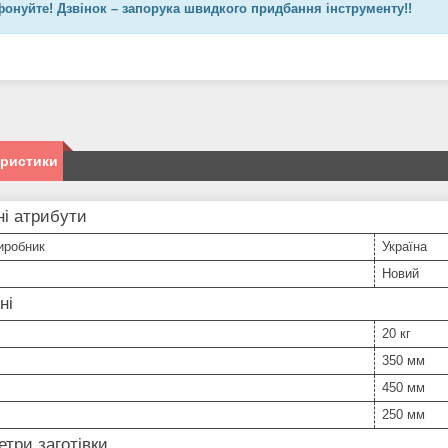
онуйте! Дзвінок – запорука швидкого придбання інструменту!!
еристики
і атрибути
иробник
Україна
Новий
ні
20 кг
350 мм
450 мм
250 мм
три заготівки