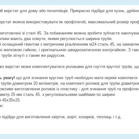
й верстат для дому або початківців. Прекрасно підійде для кузнь, дрібн
ерстат можна використовувати як профілегиб, максимальний розмір профі
иготовлені зі сталі 45. За побажанням можна зробити зубчасте накочуван
олики мають два хомути, якими регулюється ширина труби.
б оснащений гвинтом з метричним різьбленням м24 сталь 45, на замовле
ю матковою гайкою, і оригінальною швидкозатискною контргайкою. З тако
 труби зігнуті з таким же радіусом.
во верстат може комплектуватися роликами для гнуття круглої труби, щ
ь увагу!
що для згинання круглих труб необхідно мати окремі комплекти 
 труби діаметром 20 міліметрів, на комплекті роликів для труби діаметр
ожливе виготовлення роликів із пластику - для згинання труб та профілю
аметр 25 мм сталь 45. з регулювальними шайбами по ширині.
и 45х35х25.
кг.
 підійде для виготовлення хвірток, воріт, козирків, теплиць і т.д.