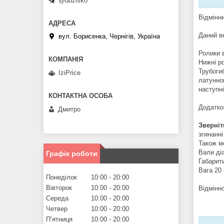
@ddzisko
Відмінни
Даний в
вул. Борисенка, Чернігів, Україна
Ролики в
Нижні р
Трубоги
IziPrice
латунно
наступні
Додатко
Дмитро
Зверніт
згинанні
Також м
Вали ді
Графік роботи
Габарит
Вага 20 
Понеділок
10:00
20:00
Вівторок
10:00
20:00
Відмінно
Середа
10:00
20:00
Четвер
10:00
20:00
Пʼятниця
10:00
20:00