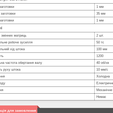
заготовки
1 мм
 заготовки
35 мм
заготовки
1 мм
ні
ь змінних матриць
2 шт.
льне робоче зусилля
50 тс
льний хід штока
100 мм
сть
1200
на частота обертання валу
40 об/хв
ь руху штока
10 мм/с
ння
Холодна
воду
Електричн
ня
Механічне
Немає
ція для замовлення