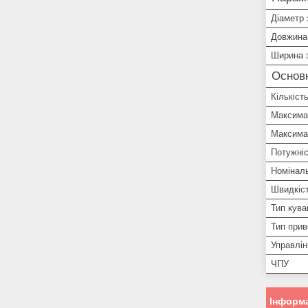
Діаметр 
Довжина
Ширина 
Основ
Кількіст
Максима
Максима
Потужні
Номіналь
Швидкіст
Тип кува
Тип при
Управлін
ЧПУ
Інформа