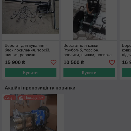
Верстат для кування -
Верстат для ковки
Верс
блок посилення, торсій,
(трубогиб, торсіон,
ковк
шишки, равлика
равлики, шишки, навивка
підс
кіл)
торс
15 900
10 500
16 
₴
₴
Купити
Купити
Акційні пропозиції та новинки
Акція
Подарунок