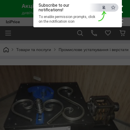
×
Subscribe to our
notifications!
To enable permission prompts, click
ESC
IziPrice
on the notification icon
Товари та послуги
Промислове устаткування і верстати