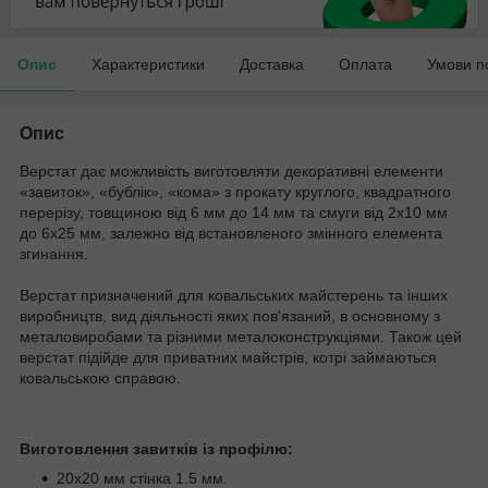
Опис
Характеристики
Доставка
Оплата
Умови п
Опис
Верстат дає можливість виготовляти декоративні елементи
«завиток», «бублік», «кома» з прокату круглого, квадратного
перерізу, товщиною від 6 мм до 14 мм та смуги від 2х10 мм
до 6х25 мм, залежно від встановленого змінного елемента
згинання.
Верстат призначений для ковальських майстерень та інших
виробництв, вид діяльності яких пов'язаний, в основному з
металовиробами та різними металоконструкціями. Також цей
верстат підійде для приватних майстрів, котрі займаються
ковальською справою.
Виготовлення завитків із профілю:
20х20 мм стінка 1.5 мм.