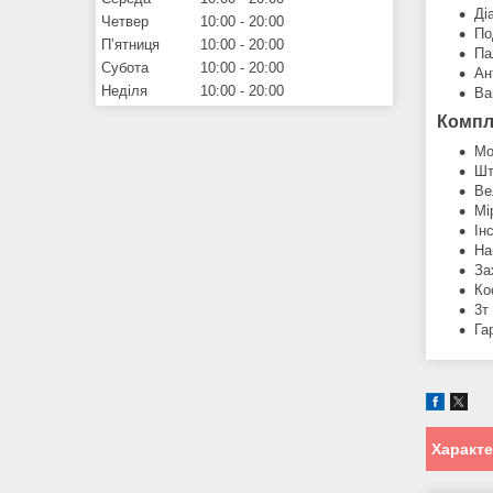
Ді
Четвер
10:00
20:00
По
Пʼятниця
10:00
20:00
Па
Субота
10:00
20:00
Ан
Неділя
10:00
20:00
Ваг
Компл
Мо
Шт
Ве
Мі
Ін
На
За
Ко
3т
Га
Характ