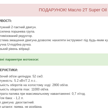
ПОДАРУНОК! Масло 2Т Super O
ВОСТІ:
тужний 2-тактний двигун.
силена поршнева група.
тимізований редуктор.
стема змащення двигуна дозволяє нахиляти інструмент під будь-яким кут
учна U-подібна ручка.
зький рівень вібрації.
вні параметри мотокоси:
ЕРИСТИКИ:
бочий об'єм циліндра: 52 см3.
тужність: 5.2 кВт/7.2 л.с..
лькість оборотів на холостому ході: 2800 об/хв.
лькість оборотів max: 11000 об/хв.
трата палива при максимальному навантаженні: 0,7 л/год.
'єм бака: - 1,2 л.
п двигуна: двохтактний.
п штанги: пряма, не розбірна.