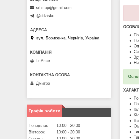
srhiitop@gmail.com
@ddzisko
ОСОБЛИ
По
вул. Борисенка, Чернігів, Україна
По
Оп
Си
Зр
IziPrice
Ни
Осно
Дмитро
ХАРАКТ
Ро
По
Кі
Графік роботи
Кі
Ви
Понеділок
10:00
20:00
Об
Ти
Вівторок
10:00
20:00
Ти
Середа
10:00
20:00