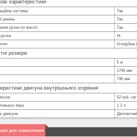
ові характеристики
аційна система
Так
й ремінь
Так
ння ручки по висоті
Так
 ручка
Ні
ятки
U-подібна 
тні розміри
5 кг
1745 мм
740 мм
еристики двигуна внутрішнього згоряння
игуна
52 куб. см
ливного бака
1.2 л
ь двигуна
Двотактни
ція для замовлення