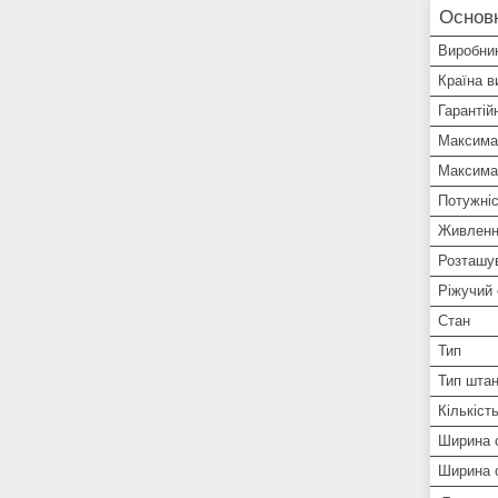
Основ
Виробни
Країна в
Гарантій
Максима
Максимал
Потужніс
Живлен
Розташу
Ріжучий
Стан
Тип
Тип штан
Кількіст
Ширина 
Ширина 