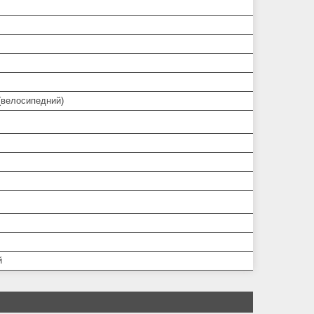
(велосипедний)
й