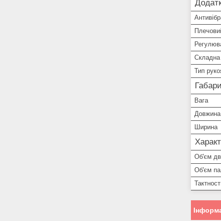
Додатк
Антивібр
Плечови
Регулюва
Складна
Тип руко
Габари
Вага
Довжина
Ширина
Характ
Об'єм дв
Об'єм па
Тактност
Інформа