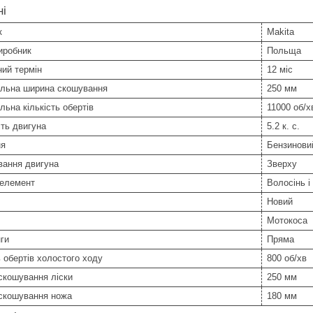
ні
к
Makita
иробник
Польща
ний термін
12 міс
льна ширина скошування
250 мм
ьна кількість обертів
11000 об/х
ть двигуна
5.2 к. с.
ня
Бензинови
вання двигуна
Зверху
 елемент
Волосінь і
Новий
Мотокоса
ги
Пряма
ь обертів холостого ходу
800 об/хв
скошування ліски
250 мм
скошування ножа
180 мм