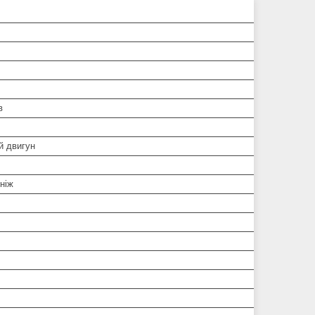
в
й двигун
 ніж