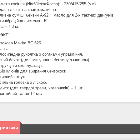
аметр косіння (Ніж/Ліска/Фреза): - 230/415/255 (мм).
дача ліски: напівавтоматична.
ливна суміш: бензин А-92 + масло для 2-х тактних двигунів.
тивібраційна система - Є.
а – 7,3 кг.
ект:
токоса Makita BC 626.
анга.
лосипедна рукоятка з органами управління.
рний бачок (для змішування бензину з маслом).
струкція з експлуатації.
бір ключів для збирання бензокоси.
хисний кожух.
сильна головка з ліскою.
 диск (для твердої трави, чагарників) – 1 шт.
рантійний талон 12 міс.
еристики