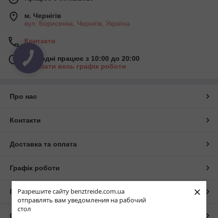
м. Чернігів
вул. Борисенка, Чернігів, Україна
Контакти
Сьогодні працює з 10:00 до 20:00
Показати весь графік роботи
Про нас
Контакти
Доставка та оплата
Графік роботи
×
Разрешите сайту benztreide.com.ua
Повна версія сайту
отправлять вам уведомления на рабочий
стол
Сайт створено на маркетплейсі
Prom.ua