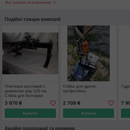
Всі умови повернення
Подібні товари компанії
Плиткоріз мостовий з
Стійка для дриля,
Гідр
довжиною різу 120 см.
професійна.
Стійка для болгарки.
3 970
2 709
7 9
₴
₴
Купити
Купити
Акційні пропозиції та новинки