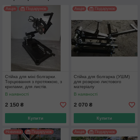
Акція
Подарунок
Акція
Подарунок
Стійка для міні болгарки.
Стійка для болгарка (УШМ)
Торцювання з протяжкою, з
для розкрою листового
крилами, для листів.
матеріалу
В наявності
В наявності
2 150
2 070
₴
₴
Купити
Купити
Новинка
Подарунок
Акція
Подарунок