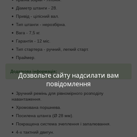
Діаметр штанги - 28.
Привід - цілісний вал.
Тип штанги - нерозбірна.
Вага - 7,5 кг.
Гарантія - 12 міс.
Тип стартера - ручний, легкий старт.
Праймер.
Додаткова інформація:
Дозвольте сайту надсилати вам
повідомлення
Зручний ремінь для рівномірного розподілу
навантаження.
Хромована поршнева.
Посилена штанга (Ø 28 мм).
Покращена система зчеплення і запалювання.
4-х тактний двигун.