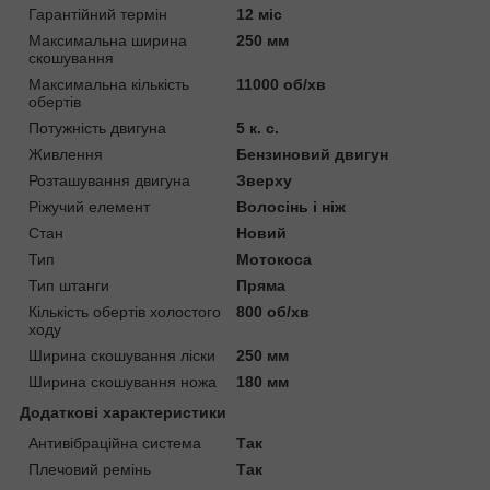
Гарантійний термін
12 міс
Максимальна ширина
250 мм
скошування
Максимальна кількість
11000 об/хв
обертів
Потужність двигуна
5 к. с.
Живлення
Бензиновий двигун
Розташування двигуна
Зверху
Ріжучий елемент
Волосінь і ніж
Стан
Новий
Тип
Мотокоса
Тип штанги
Пряма
Кількість обертів холостого
800 об/хв
ходу
Ширина скошування ліски
250 мм
Ширина скошування ножа
180 мм
Додаткові характеристики
Антивібраційна система
Так
Плечовий ремінь
Так