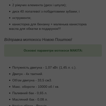
2 ріжучих елемента (диск і шпуля);
диск 40 лопатевої з побідитовими зубами; і
нструменти;
канисторка для бензину + маленька канисторка
масла для обкатки в подарунок!!!
Відправка мотокоси Новою Поштою!
Основні параметри мотокоси MAKITA:
Потужність двигуна - 1,07 кВт. (1,45 л. с.).
Двигун - 4х тактний.
Об'єм двигуна - 33,5 см3.
Макс. обороти - 10000 об / хв.
Паливний бак - 0,65 л.
Масляний бак - 0,08 л.
Країна збірки - Японія.