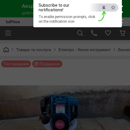
×
Subscribe to our
notifications!
To enable permission prompts, click
ESC
IziPrice
on the notification icon
Товари та послуги
Електро - бензо інструмент
Бензо
Топ продажів
Подарунок