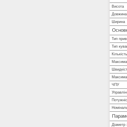
Висота
Довжина
Ширина
Основ
Тип при
Тип кува
Кількіст
Максима
Швидкіст
Максима
ЧПУ
Управлін
Потужні
Номіналь
Параме
Діаметр 