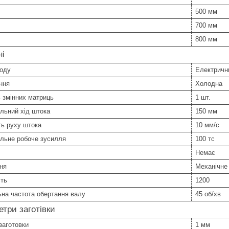
500 мм
700 мм
800 мм
ні
воду
Електричн
ння
Холодна
ь змінних матриць
1 шт.
льний хід штока
150 мм
ь руху штока
10 мм/с
льне робоче зусилля
100 тс
Немає
ня
Механічне
сть
1200
на частота обертання валу
45 об/хв
три заготівки
заготовки
1 мм