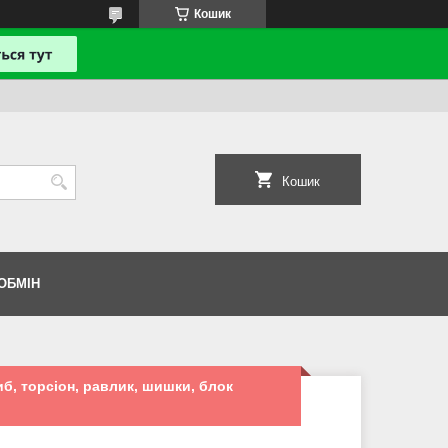
Кошик
Кошик
ОБМІН
б, торсіон, равлик, шишки, блок