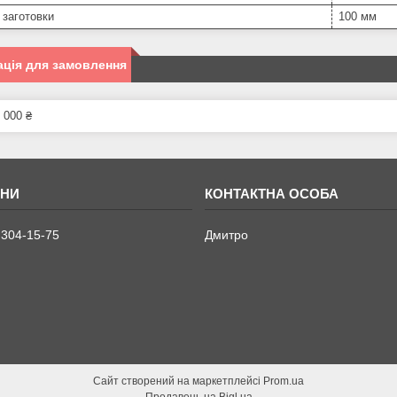
 заготовки
100 мм
ція для замовлення
 000 ₴
 304-15-75
Дмитро
Сайт створений на маркетплейсі
Prom.ua
Продавець на Bigl.ua