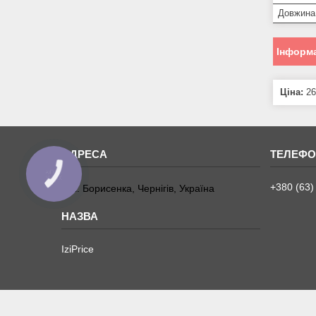
Довжина
Інформа
Ціна:
26
КНОПКА
ЗВ'ЯЗКУ
+380 (63)
вул. Борисенка, Чернігів, Україна
IziPrice