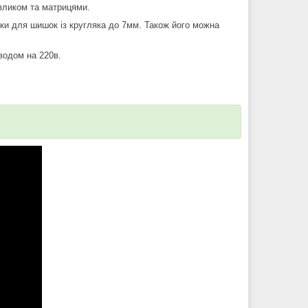
авликом та матрицями.
дки для шишок із кругляка до 7мм. Також його можна
водом на 220в.