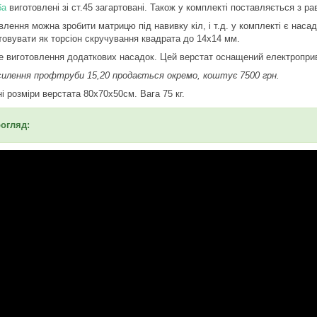
ба
виготовлені зі ст.45 загартовані. Також у комплекті поставляється з р
влення можна зробити матрицю під навивку кіл, і т.д. у комплекті є наса
товувати як торсіон скручування квадрата до 14х14 мм.
 виготовлення додаткових насадок. Цей верстат оснащений електропри
силення профтруби 15,20 продається окремо, коштує 7500 грн.
і розміри верстата 80х70х50см. Вага 75 кг.
огляд: