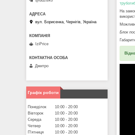
@ddzisko
трубоги
На замо
викорис
вул. Борисенка, Чернігів, Україна
Можливе
Блок по
Габаритн
IziPrice
Відео
Дмитро
Графік роботи
Понеділок
10:00
20:00
Вівторок
10:00
20:00
Середа
10:00
20:00
Четвер
10:00
20:00
Пʼятниця
10:00
20:00