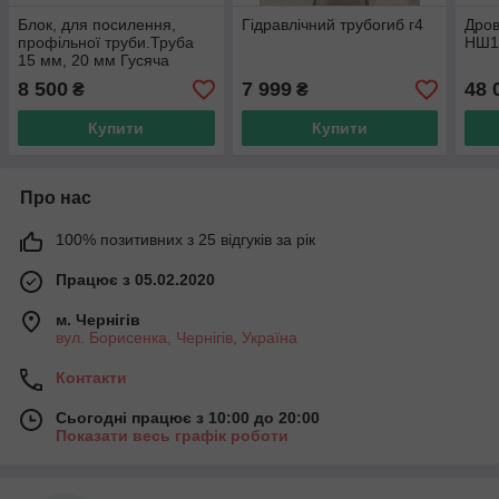
Блок, для посилення,
Гідравлічний трубогиб г4
Дров
профільної труби.Труба
НШ1
15 мм, 20 мм Гусяча
лапка.
8 500
7 999
48 
₴
₴
Купити
Купити
Про нас
100% позитивних з 25 відгуків за рік
Працює з 05.02.2020
м. Чернігів
вул. Борисенка, Чернігів, Україна
Контакти
Сьогодні працює з 10:00 до 20:00
Показати весь графік роботи