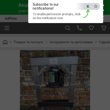
×
Subscribe to our
notifications!
To enable permission prompts, click
ESC
IziPrice
on the notification icon
Товари та послуги
Інструменти та автотовари
Гідрав