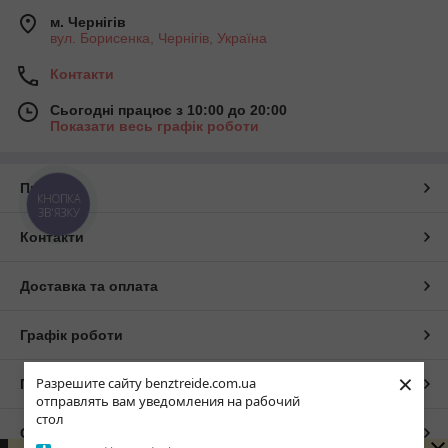
м. Чернігів
вул. Борисенка, Чернігів, Україна
Контакти
Сьогодні працює з 10:00 до 20:00
Показати весь графік роботи
Про нас
КНОПКА
ЗВ'ЯЗКУ
Контакти
Доставка та оплата
Графік роботи
×
Разрешите сайту benztreide.com.ua
Повна версія сайту
отправлять вам уведомления на рабочий
стол
Сайт створено на маркетплейсі
Prom.ua