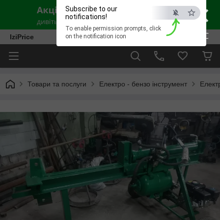
×
Subscribe to our
notifications!
To enable permission prompts, click
ESC
IziPrice
on the notification icon
Товари та послуги
Електро - бензо інструмент
Елект