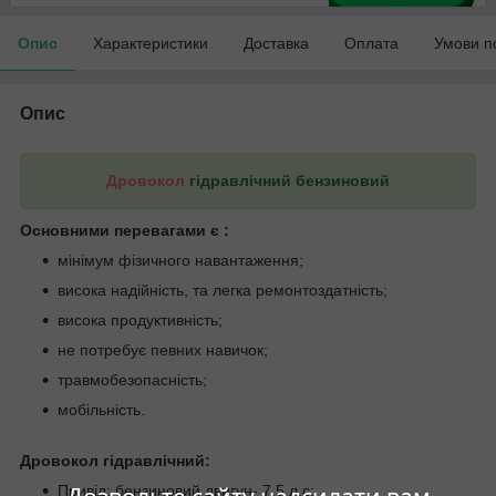
Опис
Характеристики
Доставка
Оплата
Умови п
Опис
Дровокол
гідравлічний бензиновий
Основними перевагами є :
мінімум фізичного навантаження;
висока надійність, та легка ремонтоздатність;
висока продуктивність;
не потребує певних навичок;
травмобезопасність;
мобільність.
Дровокол гідравлічний:
Привід: бензиновий двигун- 7,5 л.с;