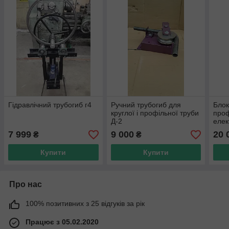
Гідравлічний трубогиб г4
Ручний трубогиб для
Блок
круглої і профільної труби
проф
Д-2
еле
7 999
9 000
20 
₴
₴
Купити
Купити
Про нас
100% позитивних з 25 відгуків за рік
Працює з 05.02.2020