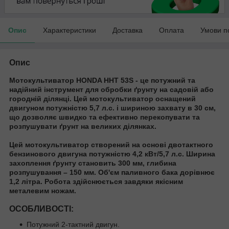
Опис
Характеристики
Доставка
Оплата
Умови п
Опис
Мотокультиватор HONDA HHT 53S
- це потужний та
надійний інструмент для обробки ґрунту на садовій або
городній ділянці. Цей мотокультиватор оснащений
двигуном потужністю
5,7 л.с.
і шириною захвату в
30 см
,
що дозволяє швидко та ефективно перекопувати та
розпушувати ґрунт на великих ділянках.
Цей мотокультиватор створений на основі двотактного
бензинового двигуна потужністю
4,2 кВт/5,7 л.с.
Ширина
захоплення ґрунту становить
300 мм
, глибина
розпушування –
150 мм
. Об'єм паливного бака дорівнює
1,2 літра
. Робота здійснюється завдяки якісним
металевим ножам.
ОСОБЛИВОСТІ:
Потужний 2-тактний двигун.