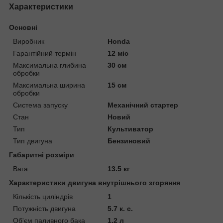
Характеристики
Основні
Виробник
Honda
Гарантійний термін
12 міс
Максимальна глибина
30 см
обробки
Максимальна ширина
15 см
обробки
Система запуску
Механічний стартер
Стан
Новий
Тип
Культиватор
Тип двигуна
Бензиновий
Габаритні розміри
Вага
13.5 кг
Характеристики двигуна внутрішнього згоряння
Кількість циліндрів
1
Потужність двигуна
5.7 к. с.
Об'єм паливного бака
1.2 л