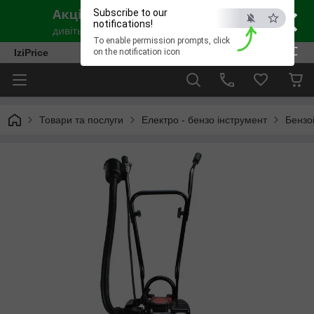
×
Subscribe to our
notifications!
To enable permission prompts, click
ESC
IziPrice
on the notification icon
Товари та послуги
Електро - бензо інструмент
Бензо