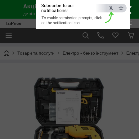
×
Subscribe to our
notifications!
To enable permission prompts, click
ESC
IziPrice
on the notification icon
Товари та послуги
Електро - бензо інструмент
Елект