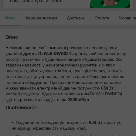
Опис
Характеристики
Доставка
Оплата
Умови п
Опис
Незважаючи на свої компактні розміри та невелику вагу,
ударний
дриль DeWalt DWD024
гарантує дійсно ефективну
роботу практично з будь-якими видами будматеріалів. Все
завдяки наявності у неї ергономічної рукоятки з м'якою
накладкою, обмежувача глибини, функції реверсу, а також
електроніки, що управляє, що дозволяє з більшою точністю
починати свердління. Прекрасним доповненням до цього
можна вважати електричний двигун потужністю
650Вт
і
якісний редуктор. Адже саме завдяки ним DeWalt DWD024
здатна розвивати швидкість до
2800об/хв
.
Особливості:
Надійний електродвигун потужністю
650 Вт
гарантує
найкращу ефективність у цьому класі.