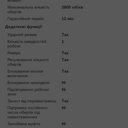
момент
Максимальна кількість
2800 об/хв
обертів
Гарантійний термін
12 міс
Додаткові функції
Ударний режим
Так
Кількість швидкостей
1
роботи
Реверс
Так
Регулювання кількості
Так
обертів
Блокування кнопки
Так
включення
Блокування шпинделя
Ні
Підсвічування робочої
Ні
зони
Захист від перевантажень
Так
Підтримка постійного
Ні
числа обертів під
навантаженням
Запобіжна муфта
Ні