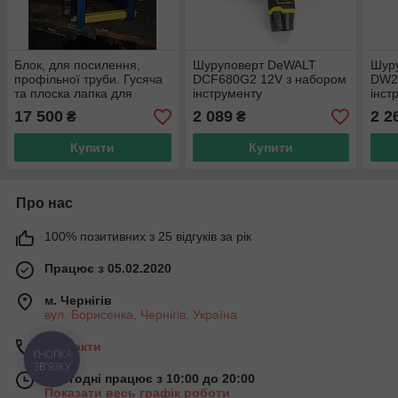
Блок, для посилення,
Шуруповерт DeWALT
Шуру
профільної труби. Гусяча
DCF680G2 12V з набором
DW2
та плоска лапка для
інструменту
інст
профільної труби
17 500
2 089
2 2
₴
₴
Купити
Купити
Про нас
100% позитивних з 25 відгуків за рік
Працює з 05.02.2020
м. Чернігів
вул. Борисенка, Чернігів, Україна
Контакти
КНОПКА
ЗВ'ЯЗКУ
Сьогодні працює з 10:00 до 20:00
Показати весь графік роботи