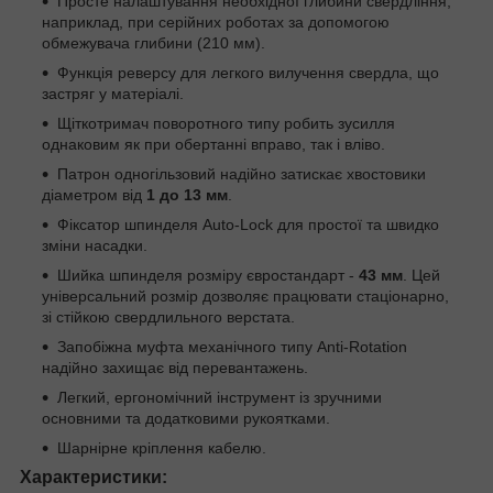
Просте налаштування необхідної глибини свердління,
наприклад, при серійних роботах за допомогою
обмежувача глибини (210 мм).
Функція реверсу для легкого вилучення свердла, що
застряг у матеріалі.
Щіткотримач поворотного типу робить зусилля
однаковим як при обертанні вправо, так і вліво.
Патрон одногільзовий надійно затискає хвостовики
діаметром від
1 до 13 мм
.
Фіксатор шпинделя Auto-Lock для простої та швидко
зміни насадки.
Шийка шпинделя розміру євростандарт -
43 мм
. Цей
універсальний розмір дозволяє працювати стаціонарно,
зі стійкою свердлильного верстата.
Запобіжна муфта механічного типу Anti-Rotation
надійно захищає від перевантажень.
Легкий, ергономічний інструмент із зручними
основними та додатковими рукоятками.
Шарнірне кріплення кабелю.
Характеристики: