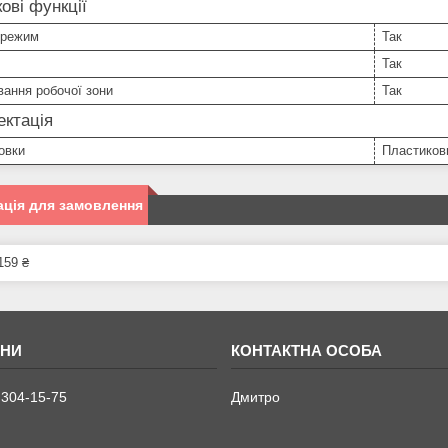
ові функції
 режим
Так
Так
вання робочої зони
Так
ктація
овки
Пластиков
ція для замовлення
159 ₴
 304-15-75
Дмитро