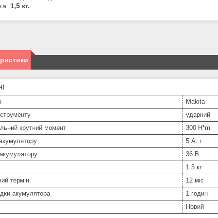
га:
1,5 кг.
еристики
ні
к
Makita
нструменту
ударний
льний крутний момент
300 H*m
 акумулятору
5 А. г
 акумулятору
36 В
1.5 кг
ний термін
12 міс
ядки акумулятора
1 годин
Новий