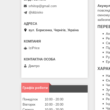
Акумул
srhiitop@gmail.com
повсякд
@ddzisko
ємному 
забезпе
ПЕРЕ
вул. Борисенка, Чернігів, Україна
Ап
Ре
Св
Пі
IziPrice
На
Ру
Ер
Дмитро
ХАРА
На
Єм
Чи
Графік роботи
Зу
Пі
Ре
Понеділок
10:00
20:00
Ін
Вівторок
10:00
20:00
Ча
Середа
10:00
20:00