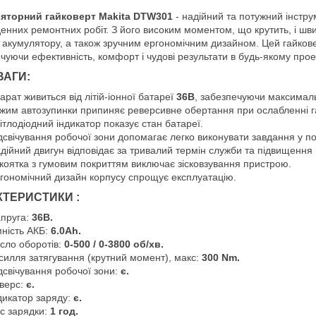
яторний гайковерт Makita DTW301
- надійний та потужний інстру
енних ремонтних робіт. З його високим моментом, що крутить, і шв
акумулятору, а також зручним ергономічним дизайном. Цей гайков
чуючи ефективність, комфорт і чудові результати в будь-якому проек
ВАГИ:
арат живиться від літій-іонної батареї
36В
, забезпечуючи максимал
жим автозупинки припиняє реверсивне обертання при ослабленні га
ітлодіодний індикатор показує стан батареї.
дсвічування робочої зони допомагає легко виконувати завдання у по
дійний двигун відповідає за тривалий термін служби та підвищення 
коятка з гумовим покриттям виключає зісковзування пристрою.
гономічний дизайн корпусу спрощує експлуатацію.
КТЕРИСТИКИ :
пруга:
36В.
ність АКБ:
6.0Ah.
сло оборотів:
0-500 / 0-3800 об/хв.
силля затягування (крутний момент), макс:
300 Nm.
дсвічування робочої зони:
є.
верс:
є.
дикатор заряду:
є.
с зарядки:
1 год.