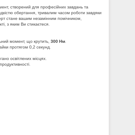
мент, створений для професійних завдань та
идкістю обертання, тривалим часом роботи завдяки
ерт стане вашим незамінним помічником,
ті, з яким Ви стикаєтеся.
ьний момент, що крутить,
300 Нм
.
йки протягом 0,2 секунд.
гано освітлених місцях.
продуктивності.