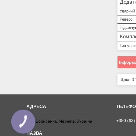
Додатк
Ударний
Реверс
Підсвічу
Компле
Тип упак
Інформа
Ціна:
3 
+380 (63)
вул. Борисенка, Чернігів, Україна
КНОПКА
ЗВ'ЯЗКУ