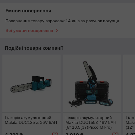
Умови повернення
Повернення товару впродовж 14 днів за рахунок покупця
Всі умови повернення
Подібні товари компанії
Гілкоріз акумуляторний
Гілкоріз акумуляторний
Гілк
Makita DUC125 Z 36V 6AH
Makita DUC155Z 48V 5AH
Maki
(6" 18.5(37)Рicco Mikro)
(12"