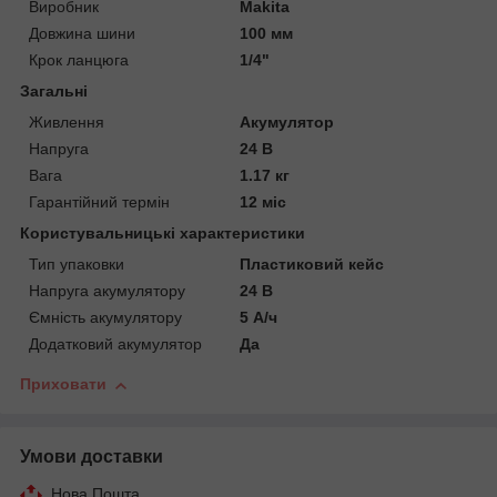
Виробник
Makita
Довжина шини
100 мм
Крок ланцюга
1/4"
Загальні
Живлення
Акумулятор
Напруга
24 В
Вага
1.17 кг
Гарантійний термін
12 міс
Користувальницькі характеристики
Тип упаковки
Пластиковий кейс
Напруга акумулятору
24 В
Ємність акумулятору
5 А/ч
Додатковий акумулятор
Да
Приховати
Умови доставки
Нова Пошта