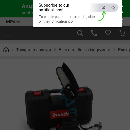
×
Subscribe to our
notifications!
To enable permission prompts, click
ESC
IziPrice
on the notification icon
Товари та послуги
Електро - бензо інструмент
Елект