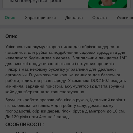
Опис
Характеристики
Доставка
Оплата
Умови п
Опис
Універсальна акумуляторна пилка для обрізання дерев та
чагарників, для рубки та подрібнення садових відходів та для
невеликого будівництва з дерева. З пиляльним ланцюгом 1/4"
для високої продуктивності різання і потужних пропилів.
Гілкоріз має нековзну рукоятку управління для ідеальної
ергономіки. Гнучка захисна кришка ланцюга для безпечної
роботи, індикатор рівня заряду. У комплект DUC150Z входить
міні-пила, зарядний пристрій, аккумулятор (2 шт.) та зручний
кейс для зберігання та транспортування.
Зручність роботи правою або лівою рукою, ідеальний варіант
як чоловікам так і жінкам для робіт у саду, домашньому
господарстві, обрізки дерев, гілок, бруса діаметром до 10 см.
До 120 різів гілки 4см на 1 заряді.
ОСОБЛИВОСТІ :