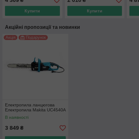
4 309
2 010
4 8
₴
₴
Купити
Купити
Акційні пропозиції та новинки
Акція
Подарунок
Електропила ланцюгова
Електропила Makita UC4540А
В наявності
3 849
₴