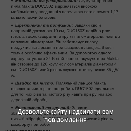
Мобільний та універсальний:
Акумуляторна міні-
пила Makita DUC150Z відрізняється високою
мобільністю у поєднанні з невеликою вагою всього 1,17
кг, включаючи батарею.
Ефективний та потужний:
Завдяки своїй
напрямній довжиною 10 см, DUC150Z надійно ріже
гілки, а також квадратні та круглі пиломатеріали, навіть з
великими діаметрами. Він забезпечує високу
продуктивність різання при швидкості ланцюга 8 м/с і
тому є особливо ефективним. За допомогою одного
заряду потужного 24 В літій-іонного акумулятора Makita
він створює до 120 круглих лісоматеріалів діаметром 4
см. DUC150Z тихий рівень звукового тиску нижче 85 дБ/
А.
Швидко та чисто
:
Пиляльний ланцюг Makita
швидко та чисто ріже, що робить DUC150Z ідеальним
для точних різів та чистого різу навіть при ручній або
дерев'яній обробці.
Ергономічний та зручний
:
Завдяки
Дозвольте сайту надсилати вам
збалансованому центру ваги, ергономічній формі та
повідомлення
низькій вібрації, DUC150Z забезпечує високий рівень
комфорту при роботі.