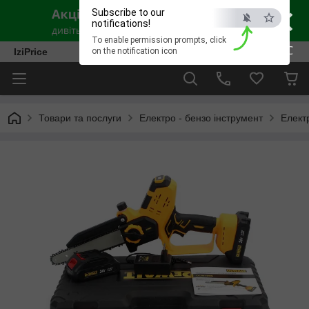
×
Subscribe to our
notifications!
To enable permission prompts, click
ESC
IziPrice
on the notification icon
Товари та послуги
Електро - бензо інструмент
Елект