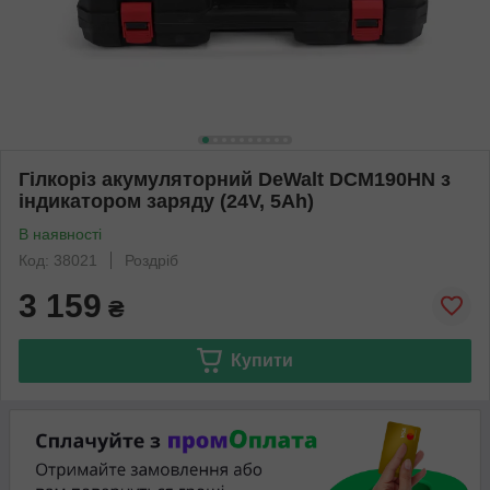
Гілкоріз акумуляторний DeWalt DCM190HN з
індикатором заряду (24V, 5Аh)
В наявності
Код: 38021
Роздріб
3 159
₴
Купити