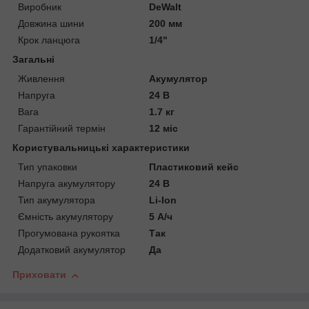
Виробник
DeWalt
Довжина шини
200 мм
Крок ланцюга
1/4"
Загальні
Живлення
Акумулятор
Напруга
24 В
Вага
1.7 кг
Гарантійний термін
12 міс
Користувальницькі характеристики
Тип упаковки
Пластиковий кейс
Напруга акумулятору
24 В
Тип акумулятора
Li-Ion
Ємність акумулятору
5 А/ч
Прогумована рукоятка
Так
Додатковий акумулятор
Да
Приховати