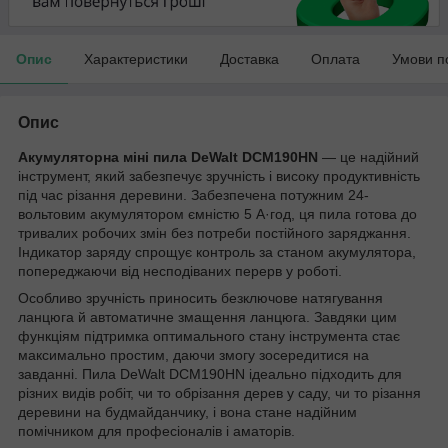
Опис
Характеристики
Доставка
Оплата
Умови п
Опис
Акумуляторна міні пила DeWalt DCM190HN
— це надійний
інструмент, який забезпечує зручність і високу продуктивність
під час різання деревини. Забезпечена потужним 24-
вольтовим акумулятором ємністю 5 А·год, ця пила готова до
тривалих робочих змін без потреби постійного заряджання.
Індикатор заряду спрощує контроль за станом акумулятора,
попереджаючи від несподіваних перерв у роботі.
Особливо зручність приносить безключове натягування
ланцюга й автоматичне змащення ланцюга. Завдяки цим
функціям підтримка оптимального стану інструмента стає
максимально простим, даючи змогу зосередитися на
завданні. Пила DeWalt DCM190HN ідеально підходить для
різних видів робіт, чи то обрізання дерев у саду, чи то різання
деревини на будмайданчику, і вона стане надійним
помічником для професіоналів і аматорів.