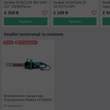
DeWalt DCM122N 36V 6AH
DeWalt DCM155N (6"
DeW
(12" 23(46)Рicco)
18.5(37)1/4Р)
підк
4 309
2 189
2 5
₴
₴
Купити
Купити
Акційні пропозиції та новинки
Акція
Подарунок
Електропила ланцюгова
Електропила Makita UC4540А
В наявності