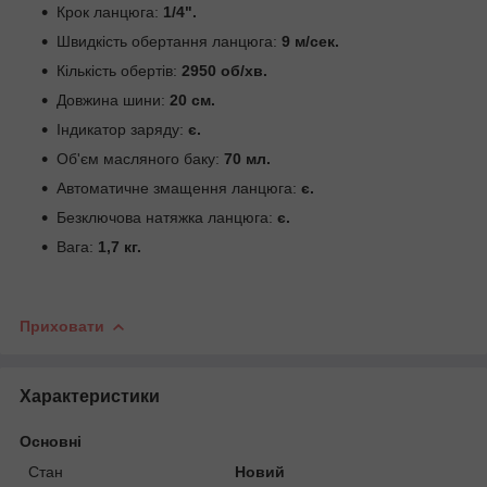
Крок ланцюга:
1/4".
Швидкість обертання ланцюга:
9 м/сек.
Кількість обертів:
2950 об/хв.
Довжина шини:
20 см.
Індикатор заряду:
є.
Об'єм масляного баку:
70 мл.
Автоматичне змащення ланцюга:
є.
Безключова натяжка ланцюга:
є.
Вага:
1,7 кг.
Приховати
Характеристики
Основні
Стан
Новий