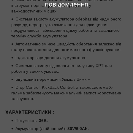
повідомлення
інструмент однією рукою та працювати у
важкодоступних місцях.
Система захисту акумулятора оберігає від надмірного
розряду, перегріву та замикання для підвищення
продуктивності, збільшення циклу роботи та загального
терміну служби акумулятора.
Автоматично змінює швидкість обертання залежно від
стану навантаження для оптимального функціонування.
Індикатор заряджання акумулятора.
Система захисту від вологи та пилу типу XPT для
роботи у важких умовах.
Бігунковий перемикач «Увімк. / Вимк.»
Drop Control, KickBack Control, а також система X-
гальма забезпечують максимальний захист користувача
та зручність.
ХАРАКТЕРИСТИКИ :
Потужність:
36В.
Акумулятор (літій-іонний):
36V/6.0Ah.