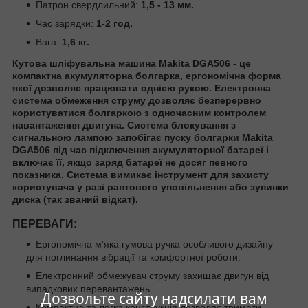
Патрон свердлильний:
1,5 - 13 мм.
Час зарядки:
1-2 год.
Вага:
1,6 кг.
Кутова шліфувальна машина Makita DGA506
- це
компактна акумуляторна болгарка, ергономічна форма
якої дозволяє працювати однією рукою. Електронна
система обмеження струму дозволяє безперервно
користуватися болгаркою з одночасним контролем
навантаження двигуна. Система блокування з
сигнальною лампою запобігає пуску болгарки Makita
DGA506 під час підключення акумуляторної батареї і
включає її, якщо заряд батареї не досяг певного
показника. Система вимикає інструмент для захисту
користувача у разі раптового уповільнення або зупинки
диска (так званий відкат).
ПЕРЕВАГИ:
Ергономічна м'яка гумова ручка особливого дизайну
для поглинання вібрації та комфортної роботи.
Електронний обмежувач струму захищає двигун від
випадкових перевантажень.
Дозвольте сайту надсилати вам
Компактна та легка конструкція дозволяє тримати