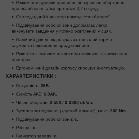
Режим автозупинки припиняє реверсивне обертання
при ослабленні гайки протягом 0,2 секунд.
Світлодіодний індикатор показує стан батареї.
Підсвічування робочої зони допомагає легко
виконувати завдання у погано освітлених місцях.
Надійний двигун відповідає за тривалий термін
служби та підвищення продуктивності.
Рукоятка з гумовим покриттям виключає зісковзування
пристрою.
Ергономічний дизайн корпусу спрощує експлуатацію.
ХАРАКТЕРИСТИКИ :
Потужність:
36В.
Ємність АКБ:
6.0Ah.
Число оборотів:
0-500 / 0-3800 об/хв.
Зусилля затягування (крутний момент), макс:
300 Nm.
Підсвічування робочої зони:
є.
Реверс:
є.
Індикатор заряду:
є.