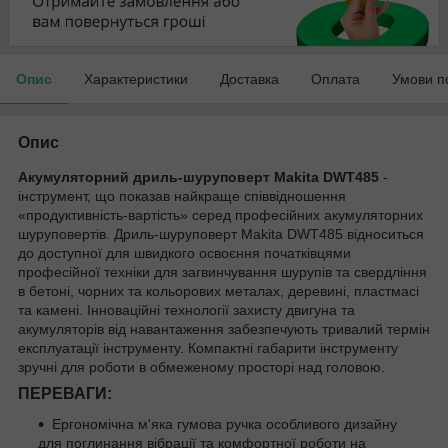
Опис
Характеристики
Доставка
Оплата
Умови п
Опис
Акумуляторний дриль-шуруповерт Makita DWT485
-
інструмент, що показав найкраще співвідношення
«продуктивність-вартість» серед професійних акумуляторних
шуруповертів. Дриль-шуруповерт Makita DWT485 відноситься
до доступної для швидкого освоєння початківцями
професійної техніки для загвинчування шурупів та свердління
в бетоні, чорних та кольорових металах, деревині, пластмасі
та камені. Інноваційні технології захисту двигуна та
акумуляторів від навантаження забезпечують тривалий термін
експлуатації інструменту. Компактні габарити інструменту
зручні для роботи в обмеженому просторі над головою.
ПЕРЕВАГИ:
Ергономічна м'яка гумова ручка особливого дизайну
для поглинання вібрації та комфортної роботи на