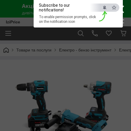
×
Subscribe to our
notifications!
To enable permission prompts, click
ESC
IziPrice
on the notification icon
Товари та послуги
Електро - бензо інструмент
Елект