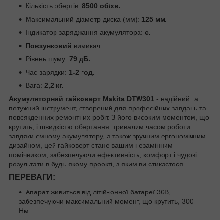
Кількість обертів:
8500 об/хв.
Максимальний діаметр диска (мм):
125 мм.
Індикатор заряджання акумулятора:
є.
Повзунковий
вимикач.
Рівень шуму:
79 дБ.
Час зарядки:
1-2 год.
Вага:
2,2 кг.
Акумуляторний гайковерт Makita DTW301
- надійний та
потужний інструмент, створений для професійних завдань та
повсякденних ремонтних робіт. З його високим моментом, що
крутить, і швидкістю обертання, тривалим часом роботи
завдяки ємному акумулятору, а також зручним ергономічним
дизайном, цей гайковерт стане вашим незамінним
помічником, забезпечуючи ефективність, комфорт і чудові
результати в будь-якому проекті, з яким ви стикаєтеся.
ПЕРЕВАГИ:
Апарат живиться від літій-іонної батареї 36В,
забезпечуючи максимальний момент, що крутить, 300
Нм.