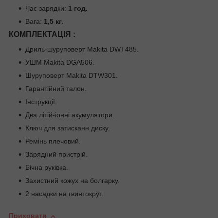
Час зарядки:
1 год.
Вага:
1,5 кг.
КОМПЛЕКТАЦІЯ :
Дриль-шуруповерт Makita DWT485.
УШМ Makita DGA506.
Шуруповерт Makita DTW301.
Гарантійний талон.
Інструкції.
Два літій-іонні акумулятори.
Ключ для затисканн диску.
Ремінь плечовий.
Зарядний пристрій.
Бічна руківка.
Захистний кожух на болгарку.
2 насадки на гвинтокрут.
Приховати