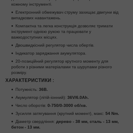
кожному інструменті.
Електронний обмежувач струму захищає двигуни від
випадкових навантажень.
Компактна та легка конструкція дозволяє тримати
інструмент однією рукою та працювати у
важкодоступних місцях.
Двошвидкісний регулятор числа обертів.
Індикатор заряджання акумулятора.
20-позиційний регулятор крутного моменту для
роботи з різними матеріалами та шурупами різного
розміру.
ХАРАКТЕРИСТИКИ :
Потужність:
36В.
Акумулятор (літій-іонний):
36V/6.0Ah.
Число оборотів:
0-750/0-3000 об/хв.
Зусилля затягування (крутний момент), макс:
54 Nm.
Діаметр свердління:
дерево - 38 мм, сталь - 13 мм,
бетон - 13 мм.