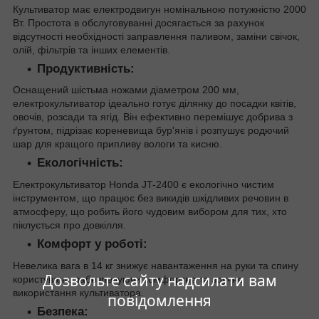
Культиватор має електродвигун номінальною потужністю 2000
Вт. Простота в обслуговуванні досягається за рахунок
відсутності необхідності заправлення паливом, заміни свічок,
олій, фільтрів та інших елементів.
Продуктивність:
Оснащений шістьма ножами діаметром 200 мм,
електрокультиватор ідеально готує ділянку до посадки квітів,
овочів, розсади та ягід. Він ефективно перемішує добрива з
ґрунтом, підрізає кореневища бур'янів і розпушує родючий
шар для кращого припливу вологи та кисню.
Екологічність:
Електрокультиватор Honda JT-2400 є екологічно чистим
інструментом, що працює без викидів шкідливих речовин в
атмосферу, що робить його чудовим вибором для тих, хто
піклується про довкілля.
Комфорт у роботі:
Невелика вага в 14 кг знижує навантаження на руки та спину
Дозвольте сайту надсилати вам
користувача, забезпечуючи комфортне та зручне
використання культиватора.
повідомлення
Безпека: