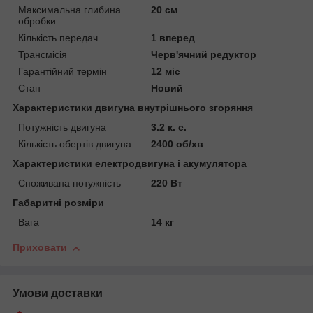
Максимальна глибина
20 см
обробки
Кількість передач
1 вперед
Трансмісія
Черв'ячний редуктор
Гарантійний термін
12 міс
Стан
Новий
Характеристики двигуна внутрішнього згоряння
Потужність двигуна
3.2 к. с.
Кількість обертів двигуна
2400 об/хв
Характеристики електродвигуна і акумулятора
Споживана потужність
220 Вт
Габаритні розміри
Вага
14 кг
Приховати
Умови доставки