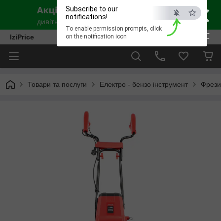
×
Subscribe to our
notifications!
To enable permission prompts, click
ESC
IziPrice
on the notification icon
Товари та послуги
Електро - бензо інструмент
Фрези