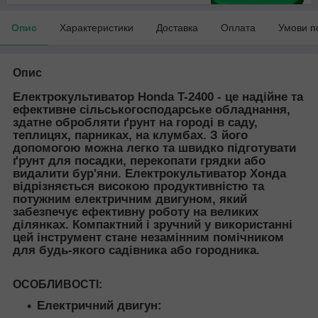
Опис
Характеристики
Доставка
Оплата
Умови п
Опис
Електрокультиватор Honda T-2400
- це надійне та
ефективне сільськогосподарське обладнання,
здатне обробляти ґрунт на городі в саду,
теплицях, парниках, на клумбах. З його
допомогою можна легко та швидко підготувати
ґрунт для посадки, перекопати грядки або
видалити бур'яни. Електрокультиватор Хонда
відрізняється високою продуктивністю та
потужним електричним двигуном, який
забезпечує ефективну роботу на великих
ділянках. Компактний і зручний у використанні
цей інструмент стане незамінним помічником
для будь-якого садівника або городника.
ОСОБЛИВОСТІ:
Електричний двигун: