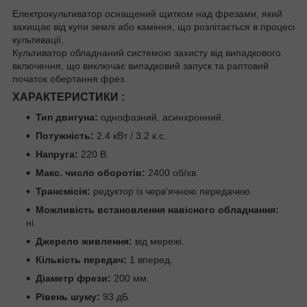
Електрокультиватор оснащений щитком над фрезами, який
захищає від купи землі або каміння, що розлітається в процесі
культивації.
Культиватор обладнаний системою захисту від випадкового
включення, що виключає випадковий запуск та раптовий
початок обертання фрез.
ХАРАКТЕРИСТИКИ :
Тип двигуна:
однофазний, асинхронний.
Потужність:
2.4 кВт / 3.2 к.с.
Напруга:
220 В.
Макс. число оборотів:
2400 об/хв.
Трансмісія:
редуктор із черв'ячною передачею.
Можливість встановлення навісного обладнання:
ні.
Джерело живлення:
від мережі.
Кількість передач:
1 вперед.
Діаметр фрези:
200 мм.
Рівень шуму:
93 дБ.