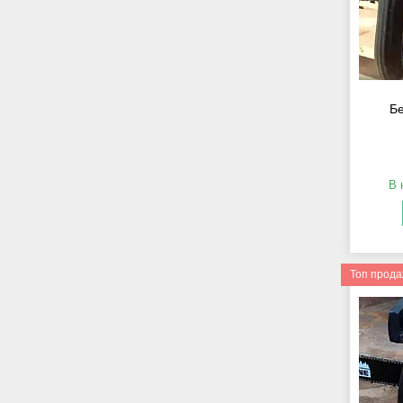
Бе
В 
Топ прод