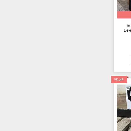
Бе
Бен
Акция