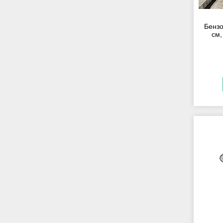
Бензо
см,