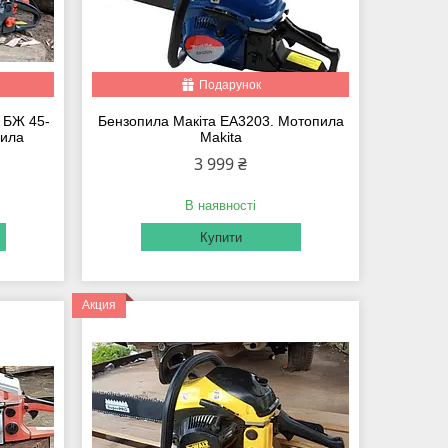
Подарунок
 БЖ 45-
Бензопила Макіта ЕА3203. Мотопила
Пила
Makita
3 999 ₴
В наявності
Купити
Акция