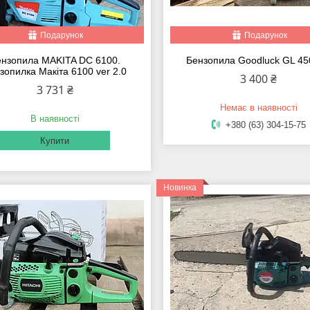
Подарунок
Подарунок
нзопила MAKITA DC 6100.
Бензопила Goodluck GL 4
зопилка Макіта 6100 ver 2.0
3 400 ₴
3 731 ₴
Немає в наявності
В наявності
+380 (63) 304-15-75
Купити
Новинка