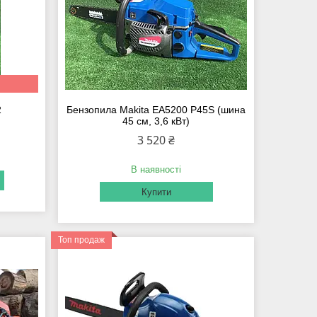
2
Бензопила Makita EA5200 P45S (шина
45 см, 3,6 кВт)
3 520 ₴
В наявності
Купити
Топ продаж