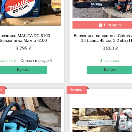
Подарунок
нзопила MAKITA DC 6100.
Бензопила ланцюгова Світязь
Бензопилка Макіта 6100
18 (шина 45 см, 3.2 кВт) 
3 795 ₴
3 860 ₴
наявності
Оптом і в роздріб
В наявності
Купити
Купити
аж
Новинка