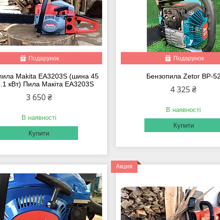
Подарунок
Подарунок
пила Makita EA3203S (шина 45
Бензопила Zetor BP-5
3.1 кВт) Пила Макіта EA3203S
4 325 ₴
3 650 ₴
В наявності
В наявності
Купити
Купити
Акция